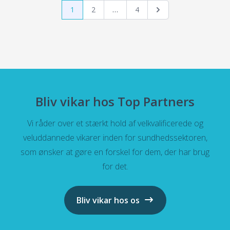
Navigation
1
2
…
4
til
nyheder
Bliv vikar hos Top Partners
Vi råder over et stærkt hold af velkvalificerede og
veluddannede vikarer inden for sundhedssektoren,
som ønsker at gøre en forskel for dem, der har brug
for det.
Bliv vikar hos os