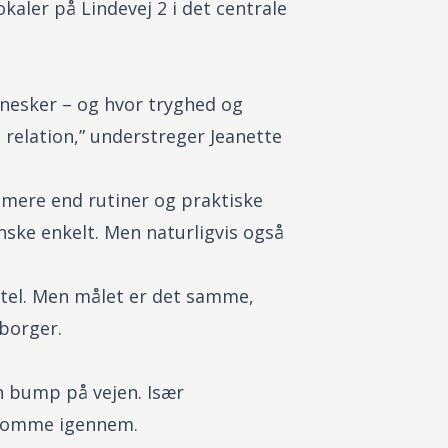
aler på Lindevej 2 i det centrale
nnesker – og hvor tryghed og
 relation,” understreger Jeanette
 mere end rutiner og praktiske
nske enkelt. Men naturligvis også
itel. Men målet er det samme,
 borger.
n bump på vejen. Især
at komme igennem.