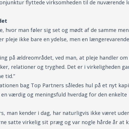
onjunktur flyttede virksomheden til de nuværende lok
det
eje, hvor man føler sig set og mødt af de samme me
 er pleje ikke bare en ydelse, men en længerevarende
ing på ældreområdet, ved man, at pleje handler om
r, relationer og tryghed. Det er i virkeligheden ga
 tid.”
ationen bag Top Partners således hul på et nyt kap
e en værdig og meningsfuld hverdag for den enkelte
, man kender i dag, har naturligvis ikke været ude
’erne satte virkelig sit præg og var nogle hårde år 