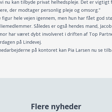
 vi nu kan tilbyde privat helhedspleje. Det er vigtigt 
gere, der modtager personlig pleje og omsorg.”
e figur hele vejen igennem, men hun har fået god st
liemedlemmer. Således er også hendes mand, Jacob J
or har været dybt involveret i driften af Top Partne
erdagen på Lindevej.
arbejderne på kontoret kan Pia Larsen nu se tilb
Flere nyheder