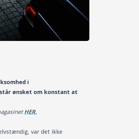
irksomhed i
 står ønsket om konstant at
magasinet
HER.
elvstændig, var det ikke