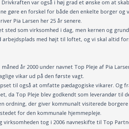
 Drivkraften var også i høj grad et ønske om at ska
nne gøre en forskel for både den enkelte borger o
driver Pia Larsen her 25 år senere.
 andet sted som virksomhed i dag, men kernen og gru
arbejdsplads med højt til loftet, og vi skal altid fo
i måned år 2000 under navnet Top Pleje af Pia Larsen.
glige vikar ud på den første vagt.
pset til også at omfatte pædagogiske vikarer. Og fr
oget, da Top Pleje blev godkendt som leverandør til
en ordning, der giver kommunalt visiterede borgere
i stedet for den kommunale hjemmepleje.
 og virksomheden tog i 2006 navneskifte til Top Partn