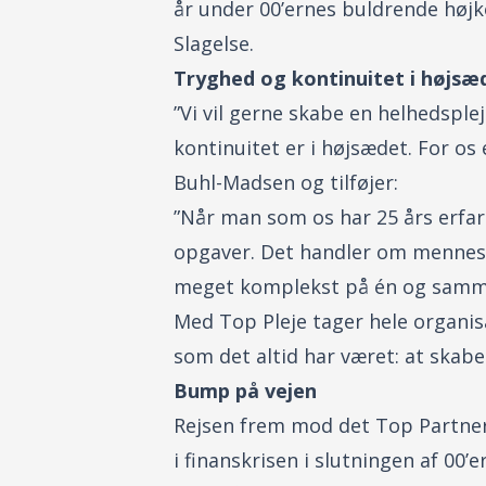
år under 00’ernes buldrende højk
Slagelse.
Tryghed og kontinuitet i højsæ
”Vi vil gerne skabe en helhedspl
kontinuitet er i højsædet. For os
Buhl-Madsen og tilføjer:
”Når man som os har 25 års erfar
opgaver. Det handler om menneske
meget komplekst på én og samme
Med Top Pleje tager hele organis
som det altid har været: at skab
Bump på vejen
Rejsen frem mod det Top Partners
i finanskrisen i slutningen af 00