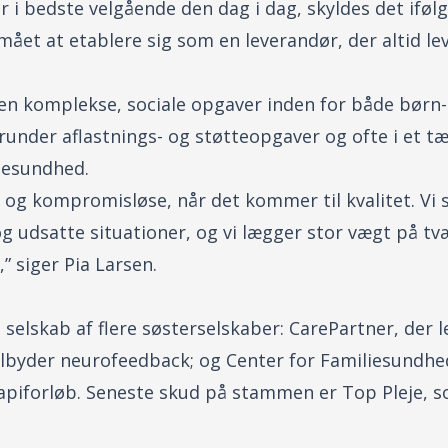
 i bedste velgående den dag i dag, skyldes det ifølg
ået at etablere sig som en leverandør, der altid le
g en komplekse, sociale opgaver inden for både bør
runder aflastnings- og støtteopgaver og ofte i et 
liesundhed.
r og kompromisløse, når det kommer til kvalitet. Vi 
g udsatte situationer, og vi lægger stor vægt på tv
” siger Pia Larsen.
 selskab af flere søsterselskaber: CarePartner, der 
ilbyder neurofeedback; og Center for Familiesundhe
apiforløb. Seneste skud på stammen er Top Pleje, s