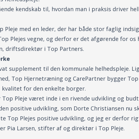
ende kendskab til, hvordan man i praksis driver helh
Pleje med en leder, der har både stor faglig indsig
Top Plejes vegne, og derfor er det afgørende for os 
n, driftsdirektør i Top Partners.
ærke
rivat supplement til den kommunale helhedspleje. L
dhed, Top Hjernetræning og CarePartner bygger Top
g kvalitet for den enkelte borger.
r Top Pleje været inde i en rivende udvikling og b
n positive udvikling, som Dorte Christiansen nu sk
te Top Plejes positive udvikling, og jeg er derfor rig
aler Pia Larsen, stifter af og direktør i Top Pleje.