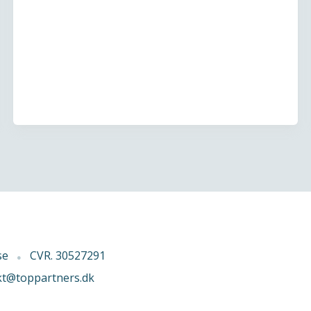
se
CVR. 30527291
kt@toppartners.dk