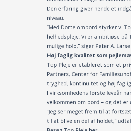
Den erfaring giver hende et indgå
niveau.
”Med Dorte ombord styrker vi Top 
helhedspleje. Vi er ambitiøse på 
mulige hold,” siger Peter A. Larse
Høj faglig kvalitet som pejlem
Top Pleje er etableret som et p
Partners, Center for Familiesun
tryghed, kontinuitet og høj fagli
I virksomhedens første leveår ha
velkommen om bord – og det er de
”Jeg ser meget frem til at fortsæt
til at blive en del af holdet,” udt
Besøg Top Pleje
her