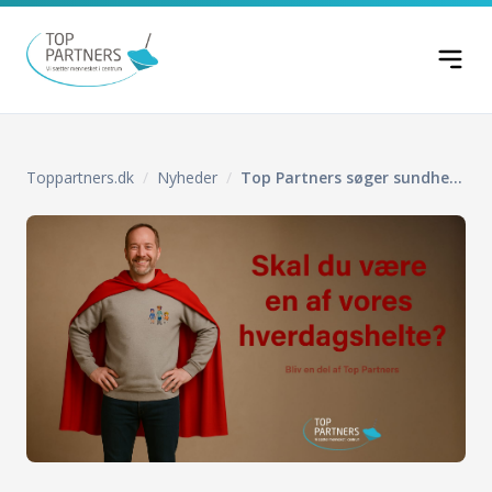
Spring til indhold
Toppartners.dk
Nyheder
Top Partners søger sundhedsfagligt og pædagogisk personale til specialopgaver