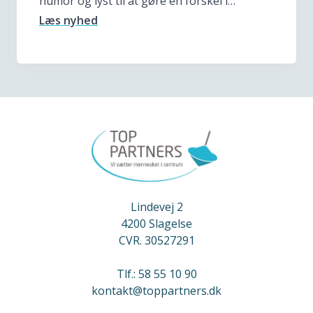
humor og lyst til at gøre en forskel i…
Læs nyhed
Lindevej 2
4200 Slagelse
CVR. 30527291
Tlf.: 58 55 10 90
kontakt@toppartners.dk